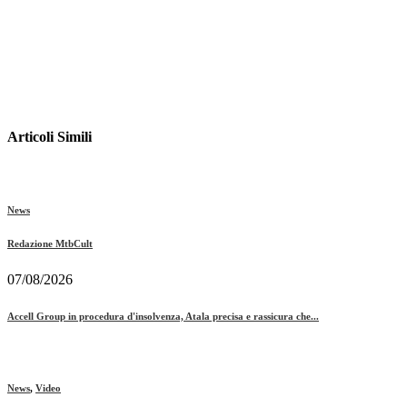
Articoli Simili
News
Redazione MtbCult
07/08/2026
Accell Group in procedura d'insolvenza, Atala precisa e rassicura che...
News
,
Video