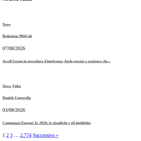
News
Redazione MtbCult
07/08/2026
Accell Group in procedura d'insolvenza, Atala precisa e rassicura che...
News
,
Video
Daniele Concordia
03/08/2026
Campionati Europei Xc 2026: le classifiche e gli highlights
1
2
3
…
2.774
Successivo »