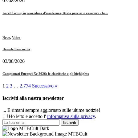
07/08/2026
Accell Group in procedura d'insolvenza, Atala precisa e rassicura che...
News
,
Video
Daniele Concordia
03/08/2026
Campionati Europei Xc 2026: le classifiche e gli highlights
1
2
3
…
2.774
Successivo »
Iscriviti alla nostra newsletter
... E rimani sempre aggiornato sulle ultime notizie!
Ho letto e accetto l'
informativa sulla privacy
.