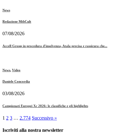
News
Redazione MtbCult
07/08/2026
Accell Group in procedura d'insolvenza, Atala precisa e rassicura che...
News
,
Video
Daniele Concordia
03/08/2026
Campionati Europei Xc 2026: le classifiche e gli highlights
1
2
3
…
2.774
Successivo »
Iscriviti alla nostra newsletter