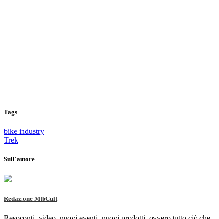
Tags
bike industry
Trek
Sull'autore
Redazione MtbCult
Resoconti, video, nuovi eventi, nuovi prodotti, ovvero tutto ciò che