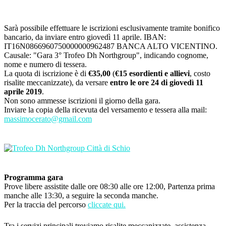
Sarà possibile effettuare le iscrizioni esclusivamente tramite bonifico
bancario, da inviare entro giovedì 11 aprile. IBAN:
IT16N0866960750000000962487 BANCA ALTO VICENTINO.
Causale: "Gara 3° Trofeo Dh Northgroup", indicando cognome,
nome e numero di tessera.
La quota di iscrizione è di
€35,00
(
€15 esordienti e allievi
, costo
risalite meccanizzate), da versare
entro le ore 24 di giovedì 11
aprile 2019
.
Non sono ammesse iscrizioni il giorno della gara.
Inviare la copia della ricevuta del versamento e tessera alla mail:
massimocerato@gmail.com
Programma gara
Prove libere assistite dalle ore 08:30 alle ore 12:00, Partenza prima
manche alle 13:30, a seguire la seconda manche.
Per la traccia del percorso
cliccate qui.
Tra i servizi principali troviamo risalite meccanizzate, assistenza