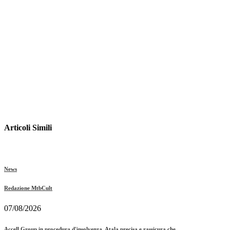
Articoli Simili
News
Redazione MtbCult
07/08/2026
Accell Group in procedura d'insolvenza, Atala precisa e rassicura che...