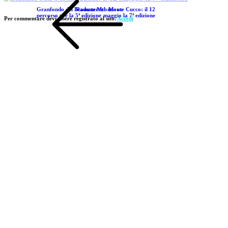
Granfondo del Bramaterra: nuovo
Raduno Mtb Monte Cucco: il 12
percorso per la 5ª edizione
maggio la 7ª edizione
Per commentare devi essere registrato al sito.
Accedi