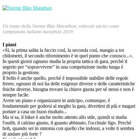
Un tratto della Sirente Bike Marathon, valevole anche come
campionato italiano marathon 2019
I piani
«Sì, la prima salita la faccio così, la seconda così, mangio a tot
chilometri, il secondo rifornimento è in quel punto che conosco...».
In questi giorni ognuno studia la propria tattica di gara, perché il
segreto per “sopravvivere” in una competizione molto lunga è
proprio la gestione.
Il bello è anche quello, perché è impossibile stabilire delle regole
ferree, ognuno di noi ha delle esigenze diverse e delle caratteristiche
fisiche diverse, bisogna trovare la chiave giusta per sé stessi e non è
sempre facile.
Avere un piano e organizzarsi in anticipo, comunque, è
fondamentale per godersi al meglio la gara, divertirsi di più e magari
portare a casa un buon risultato...
Ma si sa, il biker è anche molto attento allo stile, quindi si studia
l'outfit, il calzino giusto, il guanto abbinato, l'occhiale figo. Perché
boh, quando sei in sintonia con quello che indossi, a volte ti sembra
di andare più forte ?