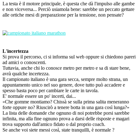
La testa è il motore principale, è questa che dà l'impulso alle gambe
e non viceversa... Perciò usiamola bene: sarebbe un peccato gettare
alle ortiche mesi di preparazione per la tensione, non pensate?
L'incertezza
Si prova il percorso, ci si informa sul web oppure si chiedono pareri
ad amici o conoscenti.
Tuttavia, anche chi lo conosce metro per metro e sa di stare bene,
avrà qualche incertezza.
Il campionato italiano è una gara secca, sempre molto strana, un
appuntamento unico nel suo genere, dove tutto può accadere e
spesso basta poco per cambiare le carte in tavola.
E' normale essere un po' incerti, dai...
«Che gomme montiamo? Chissà se sulla prima salita meneranno
forte oppure no? Riuscirò a tenere botta in una gara così lunga?»
La lista delle domande che ognuno di noi potrebbe porsi sarebbe
infinita, ma alla fine ognuno prova a darsi delle risposte e magari
trova supporto dall'amico fidato o dal proprio coach.
Se anche voi siete messi così, state tranquilli, è normale ?