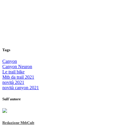
Tags
Canyon
Canyon Neuron
Le trail bike
Mtb da trail 2021
novità 2021
novità canyon 2021
Sull'autore
Redazione MtbCult