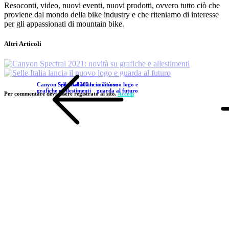
Resoconti, video, nuovi eventi, nuovi prodotti, ovvero tutto ciò che
proviene dal mondo della bike industry e che riteniamo di interesse
per gli appassionati di mountain bike.
Altri Articoli
Canyon Spectral 2021: novità su
Selle Italia lancia il nuovo logo e
grafiche e allestimenti
guarda al futuro
Per commentare devi essere registrato al sito.
Accedi