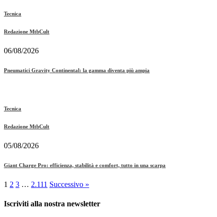
Tecnica
Redazione MtbCult
06/08/2026
Pneumatici Gravity Continental: la gamma diventa più ampia
Tecnica
Redazione MtbCult
05/08/2026
Giant Charge Pro: efficienza, stabilità e comfort, tutto in una scarpa
1
2
3
…
2.111
Successivo »
Iscriviti alla nostra newsletter