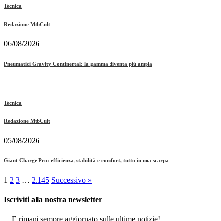
Tecnica
Redazione MtbCult
06/08/2026
Pneumatici Gravity Continental: la gamma diventa più ampia
Tecnica
Redazione MtbCult
05/08/2026
Giant Charge Pro: efficienza, stabilità e comfort, tutto in una scarpa
1
2
3
…
2.145
Successivo »
Iscriviti alla nostra newsletter
... E rimani sempre aggiornato sulle ultime notizie!