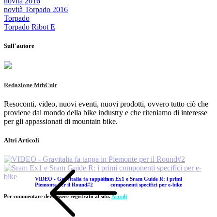
novità 2016
novità Torpado 2016
Torpado
Torpado Ribot E
Sull'autore
Redazione MtbCult
Resoconti, video, nuovi eventi, nuovi prodotti, ovvero tutto ciò che
proviene dal mondo della bike industry e che riteniamo di interesse
per gli appassionati di mountain bike.
Altri Articoli
VIDEO - Gravitalia fa tappa in
Sram Ex1 e Sram Guide R: i primi
Piemonte per il Round#2
componenti specifici per e-bike
Per commentare devi essere registrato al sito.
Accedi