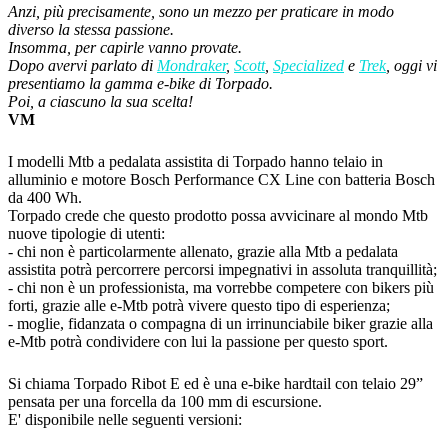
Anzi, più precisamente, sono un mezzo per praticare in modo
diverso la stessa passione.
Insomma, per capirle vanno provate.
Dopo avervi parlato di
Mondraker
,
Scott
,
Specialized
e
Trek
, oggi vi
presentiamo la gamma e-bike di Torpado.
Poi, a ciascuno la sua scelta!
VM
I modelli Mtb a pedalata assistita di Torpado hanno telaio in
alluminio e motore Bosch Performance CX Line con batteria Bosch
da 400 Wh.
Torpado crede che questo prodotto possa avvicinare al mondo Mtb
nuove tipologie di utenti:
- chi non è particolarmente allenato, grazie alla Mtb a pedalata
assistita potrà percorrere percorsi impegnativi in assoluta tranquillità;
- chi non è un professionista, ma vorrebbe competere con bikers più
forti, grazie alle e-Mtb potrà vivere questo tipo di esperienza;
- moglie, fidanzata o compagna di un irrinunciabile biker grazie alla
e-Mtb potrà condividere con lui la passione per questo sport.
Si chiama Torpado Ribot E ed è una e-bike hardtail con telaio 29”
pensata per una forcella da 100 mm di escursione.
E' disponibile nelle seguenti versioni: