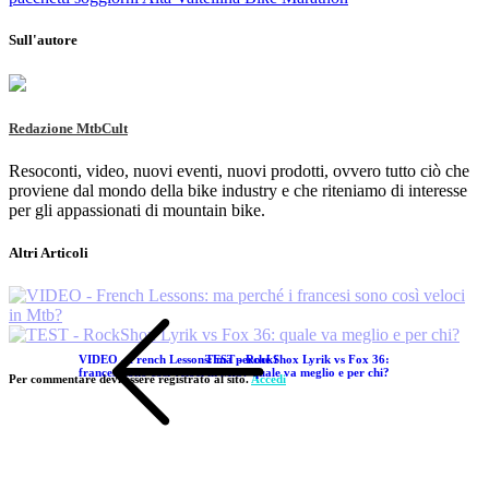
Sull'autore
Redazione MtbCult
Resoconti, video, nuovi eventi, nuovi prodotti, ovvero tutto ciò che
proviene dal mondo della bike industry e che riteniamo di interesse
per gli appassionati di mountain bike.
Altri Articoli
VIDEO - French Lessons: ma perché i
TEST - RockShox Lyrik vs Fox 36:
francesi sono così veloci in Mtb?
quale va meglio e per chi?
Per commentare devi essere registrato al sito.
Accedi