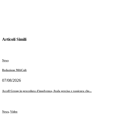
Articoli Simili
News
Redazione MtbCult
07/08/2026
Accell Group in procedura d'insolvenza, Atala precisa e rassicura che...
News
,
Video