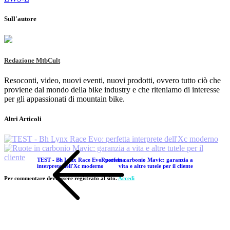
Sull'autore
Redazione MtbCult
Resoconti, video, nuovi eventi, nuovi prodotti, ovvero tutto ciò che
proviene dal mondo della bike industry e che riteniamo di interesse
per gli appassionati di mountain bike.
Altri Articoli
TEST - Bh Lynx Race Evo: perfetta
Ruote in carbonio Mavic: garanzia a
interprete dell'Xc moderno
vita e altre tutele per il cliente
Per commentare devi essere registrato al sito.
Accedi