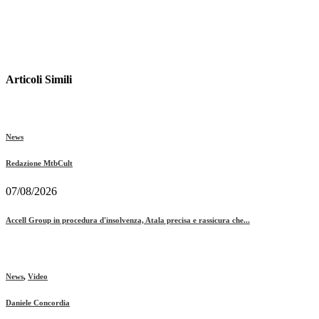
Articoli Simili
News
Redazione MtbCult
07/08/2026
Accell Group in procedura d'insolvenza, Atala precisa e rassicura che...
News
,
Video
Daniele Concordia