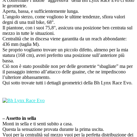
A confermare l’indole “aggressiva” della Bh Lynx Race Evo ci sono
le geometrie.
Aperta, bassa, e sufficientemente lunga.
L’angolo sterzo, come vogliono le ultime tendenze, sfiora valori
degni di una trail bike, 68°.
Il piantone, con i suoi 75,8°, assicura una posizione ben centrata sul
mezzo in tutte le situazioni.
Centralità che in discesa viene garantita da un reach abbondante:
436 mm (taglia M).
Se proprio vogliamo trovare un piccolo difetto, almeno per la mia
statura (168 cm), avrei preferito una posizione sull’anteriore più
bassa.
Ciò non è stato possibile non per delle geometrie “sbagliate” ma per
il passaggio interno all’attacco delle guaine, che ne impediscono
l’ulteriore abbassamento.
Qui sotto trovate tutti i dettagli geometrici della Bh Lynx Race Evo.
– Assetto in sella
Monti in sella e ti senti subito a casa.
Questa la sensazione provata durante la prima uscita.
Vuoi per la centralità sul mezzo vuoi per la perfetta distribuzione dei