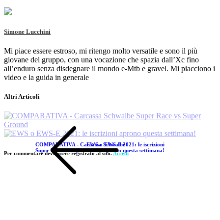
Simone Lucchini
Mi piace essere estroso, mi ritengo molto versatile e sono il più
giovane del gruppo, con una vocazione che spazia dall’Xc fino
all’enduro senza disdegnare il mondo e-Mtb e gravel. Mi piacciono i
video e la guida in generale
Altri Articoli
COMPARATIVA - Carcassa Schwalbe
EWS o EWS-E 2021: le iscrizioni
Super Race vs Super Ground
aprono questa settimana!
Per commentare devi essere registrato al sito.
Accedi