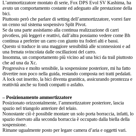
L’ammortizzatore montato di serie, Fox DPS Evol SV Kashima, ha
avuto un comportamento costante ed adeguato alle prestazione della
bici.
Piuttosto però che parlare di setting dell’ammortizzatore, vorrei fare
un cenno sul sistema sospensivo Split Pivot.
Se da una parte assistiamo alla continua realizzazione di carri
pivotless, più leggeri e reattivi, dall’altra possiamo vedere come Bh
continua a preferire un carro con giunto tra foderi alti e bassi.
Questo si traduce in una maggiore sensibilità alle sconnessioni e ad
una frenata svincolata dalle oscillazioni del carro.
Insomma, un comportamento più vicino ad una bici da trail piuttosto
che ad una da Xc.
Progressiva e molto sensibile, la sospensione posteriore, mi ha fatto
divertire non poco nella guida, restando composta nei tratti pedalati.
A lock out inserito, la bici diventa granitica, assicurando prontezza e
reattività anche su fondi compatti o asfalto.
– Posizionamento ammortizzatore
Posizionato orizzontalmente, l’ammortizzatore posteriore, lascia
spazio nel triangolo anteriore del telaio.
Nonostante ciò è possibile montare un solo porta borraccia, infatti, lo
spazio riservato alla seconda borraccia è occupato dalla biella della
sospensione.
Rimane ugualmente posto per legare camera d’aria e oggetti vari.