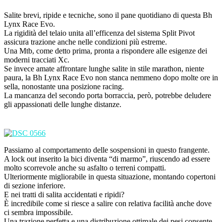
Salite brevi, ripide e tecniche, sono il pane quotidiano di questa Bh
Lynx Race Evo.
La rigidità del telaio unita all’efficenza del sistema Split Pivot
assicura trazione anche nelle condizioni più estreme.
Una Mtb, come detto prima, pronta a rispondere alle esigenze dei
moderni tracciati Xc.
Se invece amate affrontare lunghe salite in stile marathon, niente
paura, la Bh Lynx Race Evo non stanca nemmeno dopo molte ore in
sella, nonostante una posizione racing.
La mancanza del secondo porta borraccia, però, potrebbe deludere
gli appassionati delle lunghe distanze.
Passiamo al comportamento delle sospensioni in questo frangente.
A lock out inserito la bici diventa “di marmo”, riuscendo ad essere
molto scorrevole anche su asfalto o terreni compatti.
Ulteriormente migliorabile in questa situazione, montando copertoni
di sezione inferiore.
E nei tratti di salita accidentati e ripidi?
È incredibile come si riesce a salire con relativa facilità anche dove
ci sembra impossibile.
Una trazione perfetta e una distribuzione ottimale dei pesi consente