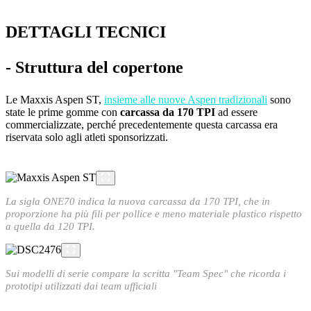
DETTAGLI TECNICI
- Struttura del copertone
Le Maxxis Aspen ST,
insieme alle nuove Aspen tradizionali
sono
state le prime gomme con
carcassa da 170 TPI
ad essere
commercializzate, perché precedentemente questa carcassa era
riservata solo agli atleti sponsorizzati.
La sigla ONE70 indica la nuova carcassa da 170 TPI, che in
proporzione ha più fili per pollice
e meno materiale plastico rispetto
a quella da 120 TPI.
Sui modelli di serie compare la scritta "Team Spec" che ricorda i
prototipi utilizzati dai team ufficiali