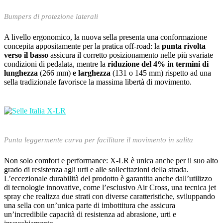
Bumpers di protezione laterali
A livello ergonomico, la nuova sella presenta una conformazione
concepita appositamente per la pratica off-road: la
punta rivolta
verso il basso
assicura il corretto posizionamento nelle più svariate
condizioni di pedalata, mentre la
riduzione del 4% in termini di
lunghezza
(266 mm)
e larghezza
(131 o 145 mm) rispetto ad una
sella tradizionale favorisce la massima libertà di movimento.
Punta leggermente curva per facilitare il movimento in salita
Non solo comfort e performance: X-LR è unica anche per il suo alto
grado di resistenza agli urti e alle sollecitazioni della strada.
L’eccezionale durabilità del prodotto è garantita anche dall’utilizzo
di tecnologie innovative, come l’esclusivo Air Cross, una tecnica jet
spray che realizza due strati con diverse caratteristiche, sviluppando
una sella con un’unica parte di imbottitura che assicura
un’incredibile capacità di resistenza ad abrasione, urti e