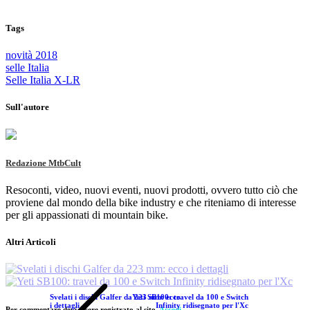
Tags
novità 2018
selle Italia
Selle Italia X-LR
Sull'autore
Redazione MtbCult
Resoconti, video, nuovi eventi, nuovi prodotti, ovvero tutto ciò che
proviene dal mondo della bike industry e che riteniamo di interesse
per gli appassionati di mountain bike.
Altri Articoli
Svelati i dischi Galfer da 223 mm: ecco
Yeti SB100: travel da 100 e Switch
i dettagli
Infinity ridisegnato per l'Xc
Per commentare devi essere registrato al sito.
Accedi