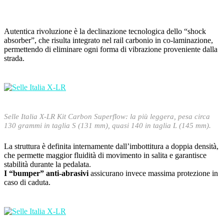
Autentica rivoluzione è la declinazione tecnologica dello “shock
absorber”, che risulta integrato nel rail carbonio in co-laminazione,
permettendo di eliminare ogni forma di vibrazione proveniente dalla
strada.
Selle Italia X-LR Kit Carbon Superflow: la più leggera, pesa circa
130 grammi in taglia S (131 mm), quasi 140 in taglia L (145 mm).
La struttura è definita internamente dall’imbottitura a doppia densità,
che permette maggior fluidità di movimento in salita e garantisce
stabilità durante la pedalata.
I “bumper” anti-abrasivi
assicurano invece massima protezione in
caso di caduta.