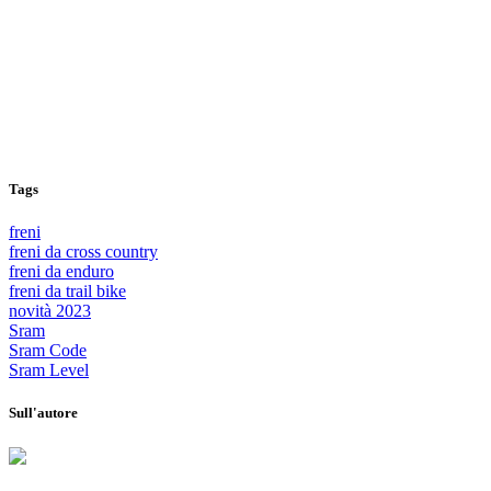
Tags
freni
freni da cross country
freni da enduro
freni da trail bike
novità 2023
Sram
Sram Code
Sram Level
Sull'autore