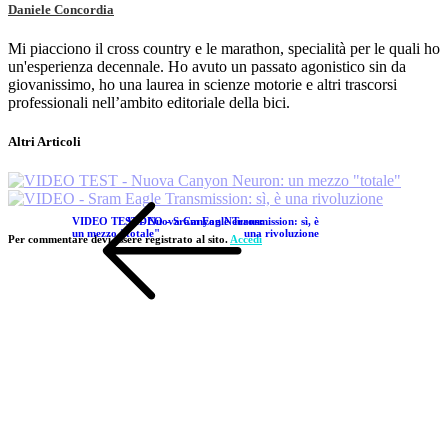
Daniele Concordia
Mi piacciono il cross country e le marathon, specialità per le quali ho
un'esperienza decennale. Ho avuto un passato agonistico sin da
giovanissimo, ho una laurea in scienze motorie e altri trascorsi
professionali nell’ambito editoriale della bici.
Altri Articoli
VIDEO TEST - Nuova Canyon Neuron:
VIDEO - Sram Eagle Transmission: sì, è
un mezzo "totale"
una rivoluzione
Per commentare devi essere registrato al sito.
Accedi