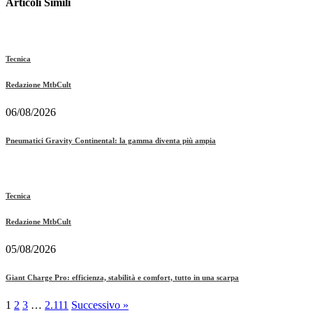
Articoli Simili
Tecnica
Redazione MtbCult
06/08/2026
Pneumatici Gravity Continental: la gamma diventa più ampia
Tecnica
Redazione MtbCult
05/08/2026
Giant Charge Pro: efficienza, stabilità e comfort, tutto in una scarpa
1
2
3
…
2.111
Successivo »