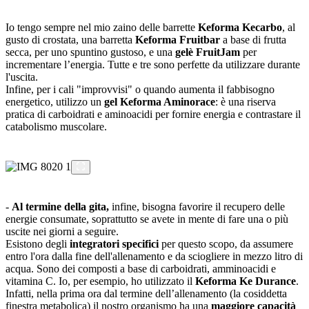
Io tengo sempre nel mio zaino delle barrette
Keforma Kecarbo
, al
gusto di crostata, una barretta
Keforma Fruitbar
a base di frutta
secca, per uno spuntino gustoso, e una
gelè FruitJam
per
incrementare l’energia. Tutte e tre sono perfette da utilizzare durante
l'uscita.
Infine, per i cali "improvvisi" o quando aumenta il fabbisogno
energetico, utilizzo un
gel Keforma Aminorace
: è una riserva
pratica di carboidrati e aminoacidi per fornire energia e contrastare il
catabolismo muscolare.
-
Al termine della gita,
infine, bisogna favorire il recupero delle
energie consumate, soprattutto se avete in mente di fare una o più
uscite nei giorni a seguire.
Esistono degli
integratori specifici
per questo scopo, da assumere
entro l'ora dalla fine dell'allenamento e da sciogliere in mezzo litro di
acqua. Sono dei composti a base di carboidrati, amminoacidi e
vitamina C. Io, per esempio, ho utilizzato il
Keforma Ke Durance
.
Infatti, nella prima ora dal termine dell’allenamento (la cosiddetta
finestra metabolica) il nostro organismo ha una
maggiore capacità