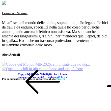
Francesco Savona
Mi affascina il mondo delle e-bike, soprattutto quello legato alle bici
da trail e da enduro, specialità nella quale ho corso per qualche
anno, quando ancora l'elettrico non esisteva. Ma sono anche un
amante dei lunghissimi giri alpini, per intenderci quelli epici, da bici
in spalla... Ho anche un trascorso professionale ventennale
nell'ambito editoriale delle moto
Altri Articoli
Coppa del Mondo Mtb 2026:
Quei due chili in più che ti fanno
annunciate due novità...
andare più forte
Per commentare devi essere registrato al sito.
Accedi