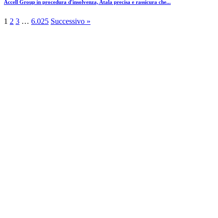
Accell Group in procedura d'insolvenza, Atala precisa e rassicura che...
1
2
3
…
6.025
Successivo »