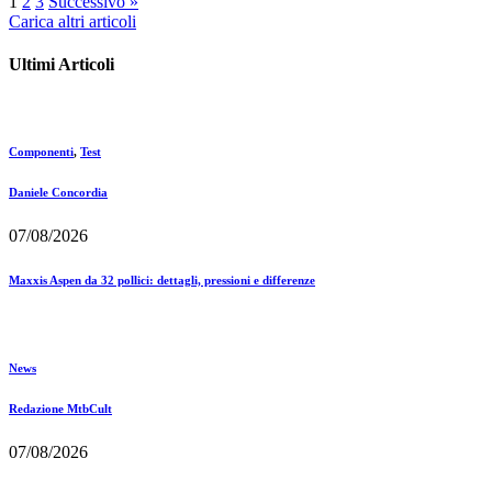
1
2
3
Successivo »
Carica altri articoli
Ultimi Articoli
Componenti
,
Test
Daniele Concordia
07/08/2026
Maxxis Aspen da 32 pollici: dettagli, pressioni e differenze
News
Redazione MtbCult
07/08/2026